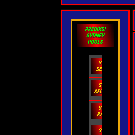
PREDIKSI
SYDNEY
POOLS
SDY
SENIN
SDY
SELASA
SDY
RABU
SDY