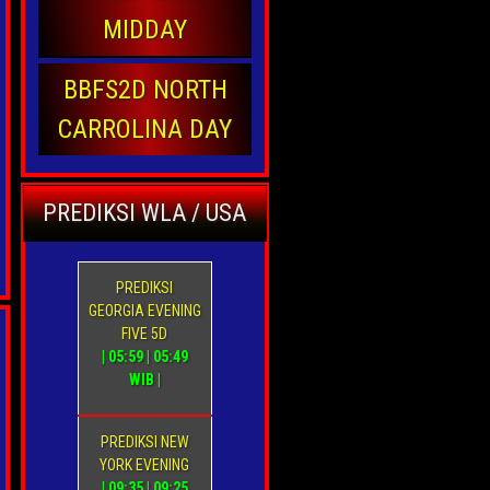
MIDDAY
BBFS2D NORTH
CARROLINA DAY
PREDIKSI WLA / USA
PREDIKSI
GEORGIA EVENING
FIVE 5D
| 05:59 | 05:49
WIB |
PREDIKSI NEW
YORK EVENING
| 09:35 | 09:25