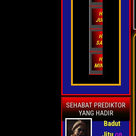
HKG
JUMAT
HKG
SABTU
HKG
MINGGU
SEHABAT PREDIKTOR
YANG HADIR
Badut
Jitu
on