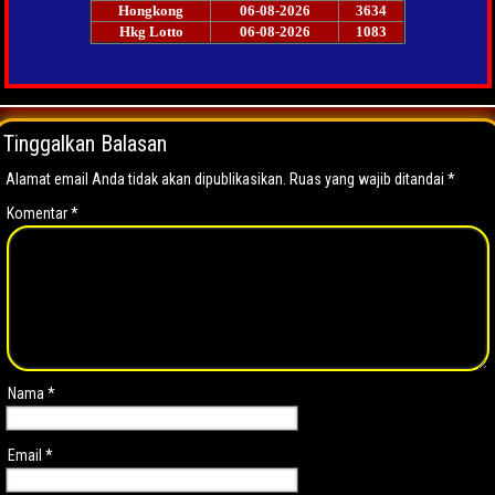
Tinggalkan Balasan
Alamat email Anda tidak akan dipublikasikan.
Ruas yang wajib ditandai
*
Komentar
*
Nama
*
Email
*