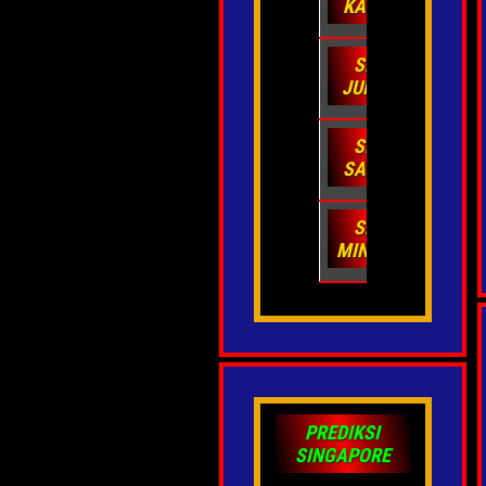
KAMIS
SDY
JUMAT
SDY
SABTU
SDY
MINGGU
PREDIKSI
SINGAPORE