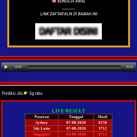
BONUS DI AWAL
_______
LINK DAFTAR KLIK DI BAWAH INI
00:00
00:00
Prediksi Jitu
Sg rabu