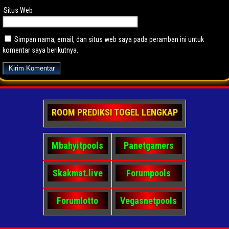
Situs Web
Simpan nama, email, dan situs web saya pada peramban ini untuk
komentar saya berikutnya.
ROOM PREDIKSI TOGEL LENGKAP
Mbahyitpools
Panetgamers
Skakmat.live
Forumpools
Forumlotto
Vegasnetpools