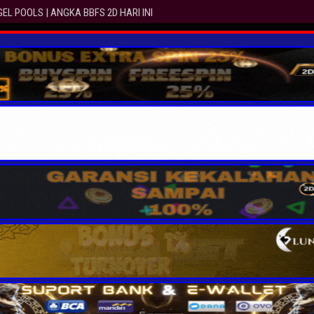
EL POOLS | ANGKA BBFS 2D HARI INI