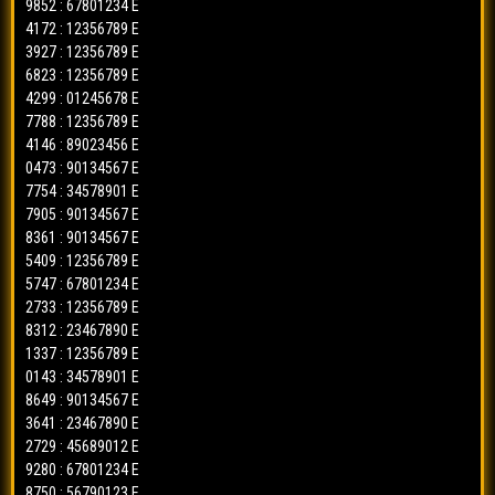
ct-3d
✓
6431
4948
=>
=>
45678923
45678903
9852 : 67801234 E
bbfs-ck
bbfs
✓
x
============
0873
=>
2349
4172 : 12356789 E
ct-3d
✓
3064
4087
=>
=>
01234589
89012347
bbfs-ck
bbfs
✓
✓
3927 : 12356789 E
7280
=>
3450
183 putaran | patah 60x
ct-3d
✓
8813
5447
=>
=>
45678923
78901236
bbfs-ck
bbfs
✓
✓
6823 : 12356789 E
0724
=>
9016
ct-3d
✓
3396
9418
=>
=>
89012367
45678903
bbfs-ck
bbfs
✓
✓
4299 : 01245678 E
Trek #2
[HARIAN]
8115
=>
0127
ct-3d
✓
7788 : 12356789 E
5964
0647
=>
=>
45678923
90123458
bbfs-ck
bbfs
✓
x
E2 ix + E9 mb = ty
4146 : 89023456 E
9337
=>
6783
ct-3d
✓
3052
9720
=>
=>
45678923
12345670
bbfs-ck
bbfs
✓
x
2755
=>
89013456
0473 : 90134567 E
bbfs-ac
x
0851
=>
4561
ct-3d
✓
9120
9662
=>
=>
78901256
90123458
bbfs-ck
bbfs
x
✓
7754 : 34578901 E
2936
=>
12346789
bbfs-ac
✓
9427
=>
7894
ct-3d
✓
0715
8863
=>
=>
12345690
90123458
7905 : 90134567 E
bbfs-ck
bbfs
✓
?
1434
=>
01235678
bbfs-ac
✓
2804
=>
2349
8361 : 90134567 E
ct-3d
✓
============
5131
=>
01234569
bbfs
✓
5038
=>
90124567
bbfs-ac
x
5409 : 12356789 E
9132
=>
7894
ct-3d
✓
6431
=>
45678903
80 putaran | patah 12x
bbfs
✓
5747 : 67801234 E
7352
=>
12346789
bbfs-ac
✓
3199
=>
4561
ct-3d
✓
3064
=>
45678903
bbfs
x
2733 : 12356789 E
3393
=>
89013456
bbfs-ac
✓
Trek #3
8681
=>
0127
[HARIAN]
ct-3d
✓
8312 : 23467890 E
8813
=>
67890125
bbfs
✓
4016
=>
67891234
bbfs-ac
✓
1337 : 12356789 E
4067
=>
7894
C1 ix - JKE8 m9 = ml
ct-3d
✓
3396
=>
89012347
bbfs
x
7331
=>
23457890
0143 : 34578901 E
bbfs-ac
✓
9344
=>
91234578
5718
=>
3450
bbfs-ck
✓
ct-3d
✓
5964
=>
67890125
bbfs
✓
8649 : 90134567 E
9798
=>
45679012
bbfs-ac
✓
8953
=>
13456790
3380
=>
7894
bbfs-ck
x
ct-3d
✓
3052
=>
78901236
3641 : 23467890 E
bbfs
✓
1419
=>
89013456
bbfs-ac
x
9815
=>
02345689
4514
=>
5672
bbfs-ck
✓
2729 : 45689012 E
ct-3d
✓
9120
=>
67890125
bbfs
✓
2508
=>
23457890
bbfs-ac
✓
9280 : 67801234 E
4620
=>
02345689
4315
=>
0127
bbfs-ck
x
ct-3d
✓
0715
=>
90123458
bbfs
?
8750 : 56790123 E