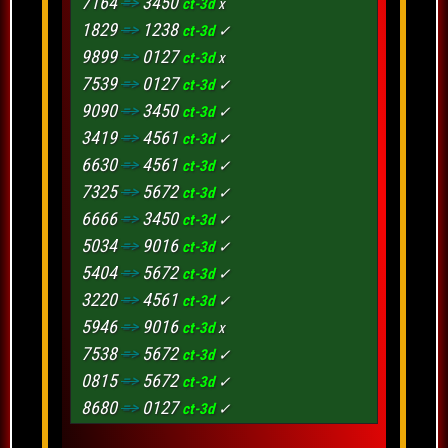
6923
=>
12345679
7164
=>
3450
bbfs-ac
✓
ct-3d
x
5478
=>
01245789
bbfs-ck
✓
3428
=>
23456801
bbfs
✓
1516
=>
67890124
1829
=>
1238
bbfs-ac
✓
ct-3d
✓
4048
=>
12356890
bbfs-ck
✓
6428
=>
34567912
bbfs
✓
9852
=>
34567891
9899
=>
0127
bbfs-ac
✓
ct-3d
x
3082
=>
12356890
bbfs-ck
✓
8372
=>
45678023
bbfs
✓
4172
=>
78901235
7539
=>
0127
bbfs-ac
✓
ct-3d
✓
4505
=>
45689123
bbfs-ck
✓
4230
=>
89012467
bbfs
✓
3927
=>
45678902
9090
=>
3450
bbfs-ac
✓
ct-3d
✓
8981
=>
01245789
bbfs-ck
✓
0629
=>
67890245
bbfs
✓
6823
=>
12345679
3419
=>
4561
bbfs-ac
✓
ct-3d
✓
9954
=>
78912456
bbfs-ck
✓
9668
=>
23456801
bbfs
✓
4299
=>
34567891
6630
=>
4561
bbfs-ac
✓
ct-3d
✓
0257
=>
90134678
bbfs-ck
✓
5701
=>
67890245
bbfs
✓
7788
=>
12345679
7325
=>
5672
bbfs-ac
✓
ct-3d
✓
6789
=>
90134678
bbfs-ck
x
8075
=>
34567912
bbfs
✓
4146
=>
45678902
6666
=>
3450
bbfs-ac
✓
ct-3d
✓
5950
=>
01245789
bbfs-ck
✓
6452
=>
34567912
bbfs
✓
0473
=>
67890124
5034
=>
9016
bbfs-ac
✓
ct-3d
✓
4990
=>
89023567
bbfs-ck
✓
2329
=>
56789134
bbfs
✓
7754
=>
12345679
5404
=>
5672
bbfs-ac
✓
ct-3d
✓
5286
=>
45689123
bbfs-ck
✓
4948
=>
56789134
bbfs
✓
7905
=>
23456780
3220
=>
4561
bbfs-ac
✓
ct-3d
✓
1563
=>
23467901
bbfs-ck
✓
4087
=>
89012467
bbfs
✓
8361
=>
56789013
5946
=>
9016
bbfs-ac
x
ct-3d
x
3428
=>
78912456
bbfs-ck
✓
5447
=>
01234689
bbfs
✓
5409
=>
01234568
7538
=>
5672
bbfs-ac
x
ct-3d
✓
6428
=>
67801345
bbfs-ck
✓
9418
=>
45678023
bbfs
✓
5747
=>
01234568
0815
=>
5672
bbfs-ac
x
ct-3d
✓
8372
=>
56790234
bbfs-ck
✓
0647
=>
23456801
bbfs
✓
2733
=>
45678902
8680
=>
0127
bbfs-ac
x
ct-3d
✓
4230
=>
34578012
bbfs-ck
x
9720
=>
56789134
bbfs
x
8312
=>
01234568
8411
=>
2349
bbfs-ac
✓
ct-3d
✓
0629
=>
56790234