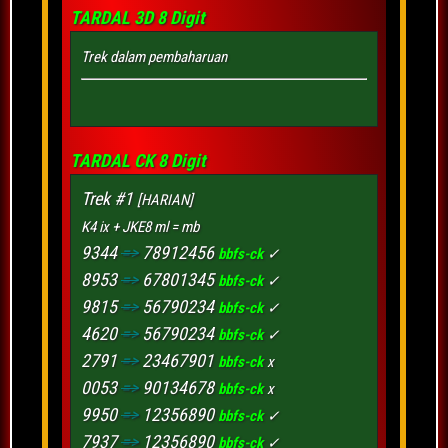
TARDAL 3D 8 Digit
8391
=>
01234568
bbfs-ac
x
9152
=>
45678902
bbfs-ac
x
Trek dalam pembaharuan
3114
=>
01234568
bbfs-ac
✓
5263
=>
78901235
bbfs-ac
x
8698
=>
67890124
bbfs-ac
x
9395
=>
45678902
bbfs-ac
x
TARDAL CK 8 Digit
3571
=>
67890124
bbfs-ac
x
Trek #1
[HARIAN]
7308
=>
78901235
bbfs-ac
✓
K4 ix + JKE8 ml = mb
9507
=>
01234568
bbfs-ac
✓
9344
=>
78912456
bbfs-ck
✓
6444
=>
23456780
bbfs-ac
x
8953
=>
67801345
bbfs-ck
✓
7136
=>
23456780
bbfs-ac
✓
9815
=>
56790234
bbfs-ck
✓
8000
=>
67890124
bbfs-ac
x
4620
=>
56790234
bbfs-ck
✓
3310
=>
45678902
bbfs-ac
x
2791
=>
23467901
bbfs-ck
x
3734
=>
78901235
bbfs-ac
✓
0053
=>
90134678
bbfs-ck
x
5949
=>
56789013
bbfs-ac
x
9950
=>
12356890
bbfs-ck
✓
4807
=>
23456780
bbfs-ac
x
7937
=>
12356890
bbfs-ck
✓