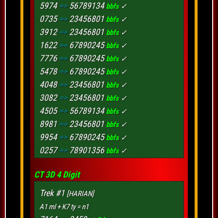
7699
=>
67801345
bbfs-ck
✓
5974
=>
56789134
bbfs
✓
7970
=>
45678902
bbfs-ac
✓
3537
=>
34578012
bbfs-ck
✓
0735
=>
23456801
bbfs
✓
9763
=>
12345679
bbfs-ac
✓
2176
=>
56790234
bbfs-ck
✓
3912
=>
23456801
bbfs
✓
7541
=>
12345679
bbfs-ac
✓
7758
=>
67801345
bbfs-ck
✓
1622
=>
67890245
bbfs
✓
2267
=>
12345679
bbfs-ac
✓
6101
=>
67801345
bbfs-ck
✓
7776
=>
67890245
bbfs
✓
1516
=>
89012346
bbfs-ac
✓
1516
=>
56790234
bbfs-ck
✓
5478
=>
67890245
bbfs
✓
2916
=>
45678902
bbfs-ac
✓
3301
=>
90134678
bbfs-ck
✓
4048
=>
23456801
bbfs
✓
4405
=>
34567891
bbfs-ac
✓
9806
=>
67801345
bbfs-ck
✓
3082
=>
23456801
bbfs
✓
5878
=>
01234568
bbfs-ac
✓
1869
=>
23467901
bbfs-ck
✓
4505
=>
56789134
bbfs
✓
0819
=>
34567891
bbfs-ac
✓
5273
=>
90134678
bbfs-ck
✓
8981
=>
23456801
bbfs
✓
9651
=>
89012346
bbfs-ac
✓
2414
=>
90134678
bbfs-ck
✓
9954
=>
67890245
bbfs
✓
4198
=>
89012346
bbfs-ac
✓
5906
=>
78912456
bbfs-ck
✓
0257
=>
78901356
bbfs
✓
2132
=>
34567891
bbfs-ac
✓
5974
=>
23467901
bbfs-ck
✓
6789
=>
67890245
bbfs
✓
4118
=>
78901235
bbfs-ac
✓
0735
=>
23467901
CT 3D 4 Digit
bbfs-ck
✓
5950
=>
89012467
bbfs
✓
3291
=>
01234568
bbfs-ac
✓
3912
=>
45689123
bbfs-ck
✓
4990
=>
67890245
bbfs
✓
5888
=>
78901235
Trek #1
bbfs-ac
✓
[HARIAN]
1622
=>
67801345
bbfs-ck
✓
5286
=>
01234689
bbfs
✓
1903
=>
12345679
bbfs-ac
✓
A1 ml + K7 ty = n1
7776
=>
01245789
bbfs-ck
✓
1563
=>
90123578
bbfs
✓