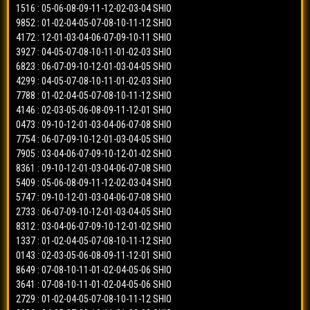
7752
=>
12346789
9815
=>
80123567
bbfs-ac
✓
bbfs-ck
✓
1149
=>
7894
ct-3d
✓
1516 : 05-06-08-09-11-12-02-03-04 SHIO
8866
=>
45679012
4620
=>
79012456
bbfs-ac
✓
bbfs-ck
✓
9852 : 01-02-04-05-07-08-10-11-12 SHIO
8789
=>
6783
ct-3d
✓
2916
=>
23457890
4172 : 12-01-03-04-06-07-09-10-11 SHIO
2791
=>
91234678
bbfs-ac
x
bbfs-ck
x
2056
=>
0127
ct-3d
✓
3927 : 04-05-07-08-10-11-01-02-03 SHIO
7195
=>
23457890
0053
=>
80123567
bbfs-ac
✓
bbfs-ck
x
3298
=>
7894
ct-3d
✓
6823 : 06-07-09-10-12-01-03-04-05 SHIO
8395
=>
67891234
9950
=>
80123567
bbfs-ac
x
bbfs-ck
x
8391
=>
3450
4299 : 04-05-07-08-10-11-01-02-03 SHIO
ct-3d
✓
8025
=>
12346789
7937
=>
91234678
bbfs-ac
✓
7788 : 01-02-04-05-07-08-10-11-12 SHIO
bbfs-ck
x
9152
=>
2349
ct-3d
✓
4146 : 02-03-05-06-08-09-11-12-01 SHIO
2218
=>
56780123
4020
=>
91234678
bbfs-ac
✓
bbfs-ck
✓
3114
=>
0127
ct-3d
✓
0473 : 09-10-12-01-03-04-06-07-08 SHIO
8145
=>
45679012
1167
=>
46789123
bbfs-ac
x
bbfs-ck
✓
5263
=>
8905
ct-3d
✓
7754 : 06-07-09-10-12-01-03-04-05 SHIO
3873
=>
34568901
3614
=>
79012456
bbfs-ac
✓
bbfs-ck
x
7905 : 03-04-06-07-09-10-12-01-02 SHIO
8698
=>
3450
ct-3d
✓
9344
=>
45679012
8361 : 09-10-12-01-03-04-06-07-08 SHIO
2300
=>
68901345
bbfs-ac
x
bbfs-ck
✓
9395
=>
9016
ct-3d
✓
5409 : 05-06-08-09-11-12-02-03-04 SHIO
8953
=>
90124567
6303
=>
57890234
bbfs-ac
x
bbfs-ck
x
3571
=>
2349
ct-3d
✓
5747 : 09-10-12-01-03-04-06-07-08 SHIO
9815
=>
67891234
7672
=>
91234678
bbfs-ac
✓
bbfs-ck
✓
7308
=>
4561
2733 : 06-07-09-10-12-01-03-04-05 SHIO
ct-3d
✓
4620
=>
12346789
3361
=>
68901345
bbfs-ac
✓
8312 : 03-04-06-07-09-10-12-01-02 SHIO
bbfs-ck
✓
9507
=>
2349
ct-3d
✓
1337 : 01-02-04-05-07-08-10-11-12 SHIO
2791
=>
23457890
1653
=>
79012456
bbfs-ac
✓
bbfs-ck
✓
6444
=>
4561
ct-3d
✓
0143 : 02-03-05-06-08-09-11-12-01 SHIO
0053
=>
34568901
5479
=>
80123567
bbfs-ac
✓
bbfs-ck
✓
7136
=>
7894
ct-3d
x
8649 : 07-08-10-11-01-02-04-05-06 SHIO
9950
=>
67891234
7517
=>
68901345
bbfs-ac
✓
bbfs-ck
✓
3641 : 07-08-10-11-01-02-04-05-06 SHIO
8000
=>
6783
ct-3d
✓
7937
=>
89013456
2729 : 01-02-04-05-07-08-10-11-12 SHIO
5066
=>
46789123
bbfs-ac
✓
bbfs-ck
✓
3310
=>
9016
ct-3d
x