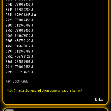
4016
=>
89023456
7517
=>
01245689
bbfs-ac
x
bbfs-ck
✓
0143 : 789012456 J
3614
=>
2349
ct-3d
✓
7331
=>
45689012
5066
=>
89023467
bbfs-ac
x
bbfs-ck
✓
8649 : 567890234 J
2300
=>
5672
ct-3d
x
9798
=>
45689012
0672
=>
90134578
3641 : 678901345 J ✘
bbfs-ac
✓
bbfs-ck
✓
6303
=>
9016
ct-3d
✓
2729 : 789012456 J
1419
=>
01245678
9876
=>
34578912
bbfs-ac
✓
bbfs-ck
✓
7672
=>
2349
9280 : 012345789 J
ct-3d
✓
2508
=>
45689012
2735
=>
78912356
bbfs-ac
x
bbfs-ck
✓
8750 : 789012456 J
3361
=>
9016
ct-3d
✓
7055
=>
56790123
0368
=>
67801245
bbfs-ac
✓
bbfs-ck
✓
2069 : 345678012 J
1653
=>
4561
ct-3d
✓
8685 : 456789123 J
1912
=>
45689012
0826
=>
45689023
bbfs-ac
✓
bbfs-ck
✓
5479
=>
7894
ct-3d
✓
4450 : 345678012 J
1149
=>
56790123
7699
=>
78912356
bbfs-ac
x
bbfs-ck
✓
5391 : 012345789 J
7517
=>
3450
ct-3d
✓
8789
=>
90134567
3537
=>
34578912
bbfs-ac
x
bbfs-ck
✓
7752 : 456789123 J
5066
=>
0127
ct-3d
✓
2056
=>
01245678
2176
=>
56790134
8866 : 234567901 J
bbfs-ac
x
bbfs-ck
✓
0672
=>
2349
ct-3d
x
2916 : 789012456 J
3298
=>
34578901
7758
=>
23467801
bbfs-ac
✓
bbfs-ck
✓
9876
=>
0127
7195 : 901234678 J
ct-3d
✓
8391
=>
67801234
6101
=>
34578912
bbfs-ac
x
bbfs-ck
✓
2735
=>
5672
ct-3d
✓
Key : EgiX+KaML
9152
=>
56790123
1516
=>
45689023
bbfs-ac
✓
bbfs-ck
✓
0368
=>
2349
ct-3d
✓
3114
=>
89023456
3301
=>
67801245
bbfs-ac
✓
bbfs-ck
✓
https://master.bungaprediction.com/singapore-kamis/
0826
=>
6783
ct-3d
✓
5263
=>
89023456
9806
=>
23467801
bbfs-ac
✓
bbfs-ck
✓
7699
=>
8905
ct-3d
✓
Balas
8698
=>
89023456
1869
=>
23467801
bbfs-ac
✓
bbfs-ck
✓
3537
=>
9016
ct-3d
✓
9395
=>
01245678
5273
=>
56790134
bbfs-ac
x
bbfs-ck
✓