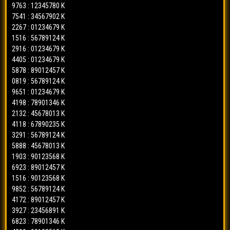
7672
=>
34567891
4045
=>
4561
bbfs-ac
✓
ct-3d
✓
9763 : 12345780 K
9950
=>
67890145
bbfs-ck
x
4990
=>
02345678
bbfs
✓
3361
=>
78901235
7541 : 34567902 K
0376
=>
4561
bbfs-ac
x
ct-3d
x
7937
=>
90123478
bbfs-ck
✓
5286
=>
02345678
bbfs
✓
2267 : 01234679 K
1653
=>
45678902
0990
=>
9016
bbfs-ac
✓
ct-3d
✓
4020
=>
34567812
bbfs-ck
✓
1563
=>
80123456
1516 : 56789124 K
bbfs
✓
5479
=>
89012346
4707
=>
3450
bbfs-ac
x
ct-3d
x
1167
=>
78901256
2916 : 01234679 K
bbfs-ck
✓
3428
=>
68901234
bbfs
✓
7517
=>
78901235
0279
=>
2349
bbfs-ac
✓
4405 : 01234679 K
ct-3d
x
3614
=>
67890145
bbfs-ck
x
6428
=>
02345678
bbfs
✓
5878 : 89012457 K
5066
=>
01234568
4655
=>
8905
bbfs-ac
✓
ct-3d
✓
2300
=>
90123478
bbfs-ck
✓
8372
=>
35678901
bbfs
✓
0819 : 56789124 K
0672
=>
01234568
0559
=>
3450
bbfs-ac
x
ct-3d
x
6303
=>
78901256
bbfs-ck
✓
9651 : 01234679 K
4230
=>
68901234
bbfs
✓
9876
=>
78901235
6996
=>
0127
bbfs-ac
✓
ct-3d
✓
4198 : 78901346 K
7672
=>
45678923
bbfs-ck
✓
0629
=>
13456789
bbfs
✓
2735
=>
01234568
2132 : 45678013 K
5507
=>
5672
bbfs-ac
✓
ct-3d
✓
3361
=>
67890145
bbfs-ck
✓
9668
=>
68901234
bbfs
✓
4118 : 67890235 K
0368
=>
23456780
6815
=>
8905
bbfs-ac
✓
ct-3d
✓
1653
=>
90123478
bbfs-ck
✓
5701
=>
79012345
3291 : 56789124 K
bbfs
✓
0826
=>
12345679
2092
=>
6783
bbfs-ac
✓
ct-3d
✓
5479
=>
01234589
5888 : 45678013 K
bbfs-ck
✓
8075
=>
80123456
bbfs
✓
7699
=>
45678902
0508
=>
0127
bbfs-ac
x
1903 : 90123568 K
ct-3d
✓
7517
=>
89012367
bbfs-ck
✓
6452
=>
68901234
bbfs
✓
6923 : 89012457 K
3537
=>
34567891
0050
=>
0127
bbfs-ac
x
ct-3d
✓
5066
=>
45678923
bbfs-ck
✓
2329
=>
24567890
bbfs
✓
1516 : 90123568 K
2176
=>
01234568
8947
=>
6783
bbfs-ac
x
ct-3d
✓
0672
=>
67890145
bbfs-ck
✓
9852 : 56789124 K
4948
=>
46789012
bbfs
✓
7758
=>
67890124
6397
=>
8905
bbfs-ac
✓
ct-3d
✓
4172 : 89012457 K
9876
=>
56789034
bbfs-ck
✓
4087
=>
13456789
bbfs
✓
6101
=>
78901235
3927 : 23456891 K
8283
=>
8905
bbfs-ac
✓
ct-3d
✓
2735
=>
12345690
bbfs-ck
✓
5447
=>
13456789
bbfs
✓
6823 : 78901346 K
1516
=>
12345679
3439
=>
2349
bbfs-ac
✓
ct-3d
x
0368
=>
90123478