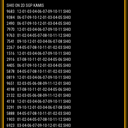
bbfs-ck
✓
ct-3d
✓
8361
=>
45679012
bbfs-ac
✓
SHIO ON 2D SGP KAMIS
5131
=>
80123467
9551
=>
3450
bbfs-ck
✓
ct-3d
✓
9683 : 12-01-03-04-06-07-09-10-11 SHIO
5409
=>
34568901
bbfs-ac
x
6431
=>
57890134
5825
=>
3450
bbfs-ck
x
ct-3d
✓
9384 : 06-07-09-10-12-01-03-04-05 SHIO
5747
=>
01235678
bbfs-ac
✓
3064
=>
24567801
8590
=>
3450
bbfs-ck
✓
ct-3d
✓
2490 : 06-07-09-10-12-01-03-04-05 SHIO
2733
=>
90124567
bbfs-ac
x
7970 : 12-01-03-04-06-07-09-10-11 SHIO
8813
=>
79012356
2755
=>
9016
bbfs-ck
✓
ct-3d
✓
8312
=>
45679012
9763 : 01-02-04-05-07-08-10-11-12 SHIO
bbfs-ac
x
3396
=>
02345689
2936
=>
8905
bbfs-ck
✓
ct-3d
x
7541 : 09-10-12-01-03-04-06-07-08 SHIO
1337
=>
01235678
bbfs-ac
✓
5964
=>
80123467
1434
=>
1238
bbfs-ck
x
ct-3d
✓
2267 : 04-05-07-08-10-11-01-02-03 SHIO
0143
=>
01235678
bbfs-ac
✓
3052
=>
24567801
5038
=>
2349
1516 : 12-01-03-04-06-07-09-10-11 SHIO
bbfs-ck
✓
ct-3d
✓
8649
=>
67891234
bbfs-ac
✓
2916 : 07-08-10-11-01-02-04-05-06 SHIO
9120
=>
02345689
7352
=>
5672
bbfs-ck
x
ct-3d
x
4405 : 06-07-09-10-12-01-03-04-05 SHIO
3641
=>
90124567
bbfs-ac
✓
0715
=>
80123467
3393
=>
2349
bbfs-ck
?
ct-3d
x
5878 : 04-05-07-08-10-11-01-02-03 SHIO
2729
=>
23457890
bbfs-ac
✓
============
4016
=>
7894
ct-3d
x
0819 : 12-01-03-04-06-07-09-10-11 SHIO
9280
=>
89013456
bbfs-ac
x
9651 : 02-03-05-06-08-09-11-12-01 SHIO
7331
=>
2349
80 putaran | patah 13x
ct-3d
✓
8750
=>
89013456
4198 : 07-08-10-11-01-02-04-05-06 SHIO
bbfs-ac
x
9798
=>
4561
ct-3d
✓
2132 : 02-03-05-06-08-09-11-12-01 SHIO
2069
=>
90124567
Trek #4
bbfs-ac
x
[HARIAN]
1419
=>
7894
ct-3d
✓
4118 : 12-01-03-04-06-07-09-10-11 SHIO
8685
=>
89013456
bbfs-ac
✓
A2 ix - K9 mb = mb
2508
=>
5672
3291 : 09-10-12-01-03-04-06-07-08 SHIO
ct-3d
✓
4450
=>
23457890
9344
=>
24567901
bbfs-ac
✓
5888 : 04-05-07-08-10-11-01-02-03 SHIO
bbfs-ck
✓
7055
=>
7894
ct-3d
✓
1903 : 01-02-04-05-07-08-10-11-12 SHIO
5391
=>
56780123
8953
=>
91234678
bbfs-ac
✓
bbfs-ck
✓
1912
=>
5672
ct-3d
x
6923 : 03-04-06-07-09-10-12-01-02 SHIO