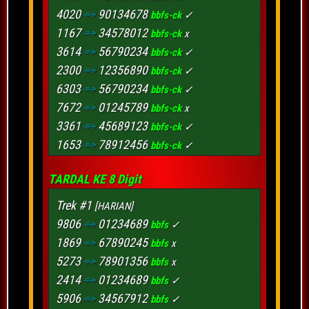
9203
=>
78901235
bbfs-ac
✓
4020
=>
90134678
bbfs-ck
✓
2038
=>
34567891
bbfs-ac
x
1167
=>
34578012
bbfs-ck
x
3283
=>
67890124
bbfs-ac
x
3614
=>
56790234
bbfs-ck
✓
5312
=>
01234568
bbfs-ac
✓
2300
=>
12356890
bbfs-ck
✓
0305
=>
67890124
bbfs-ac
✓
6303
=>
56790234
bbfs-ck
✓
6145
=>
12345679
bbfs-ac
✓
7672
=>
01245789
bbfs-ck
x
3236
=>
78901235
bbfs-ac
✓
3361
=>
45689123
bbfs-ck
✓
5896
=>
34567891
bbfs-ac
x
1653
=>
78912456
bbfs-ck
✓
2459
=>
89012346
bbfs-ac
✓
5479
=>
34578012
bbfs-ck
✓
0452
=>
89012346
bbfs-ac
✓
TARDAL KE 8 Digit
7517
=>
90134678
bbfs-ck
✓
9905
=>
12345679
bbfs-ac
✓
5066
=>
78912456
bbfs-ck
✓
Trek #1
[HARIAN]
7295
=>
45678902
bbfs-ac
✓
0672
=>
78912456
bbfs-ck
✓
9806
=>
01234689
bbfs
✓
4025
=>
89012346
bbfs-ac
✓
9876
=>
90134678
bbfs-ck
✓
1869
=>
67890245
bbfs
x
4857
=>
67890124
bbfs-ac
✓
2735
=>
45689123
bbfs-ck
✓
5273
=>
78901356
bbfs
x
9683
=>
78901235
bbfs-ac
✓
0368
=>
45689123
bbfs-ck
✓
2414
=>
01234689
bbfs
✓
9384
=>
01234568
bbfs-ac
✓
0826
=>
23467901
bbfs-ck
✓
5906
=>
34567912
bbfs
✓
2490
=>
78901235
bbfs-ac
✓