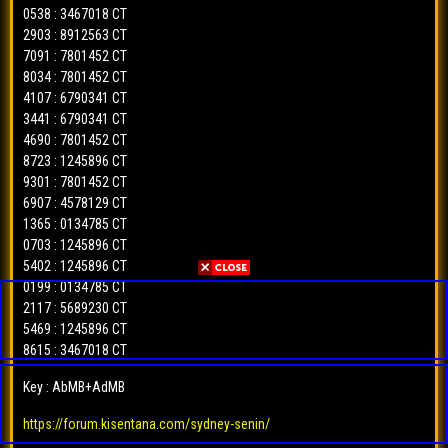
0538 : 3467018 CT
2903 : 8912563 CT
7091 : 7801452 CT
8034 : 7801452 CT
4107 : 6790341 CT
3441 : 6790341 CT
4690 : 7801452 CT
8723 : 1245896 CT
9301 : 7801452 CT
6907 : 4578129 CT
1365 : 0134785 CT
0703 : 1245896 CT
5402 : 1245896 CT
0199 : 0134785 CT
2117 : 5689230 CT
5469 : 1245896 CT
8615 : 3467018 CT
Key : AbMB+AdMB
https://forum.kisentana.com/sydney-senin/