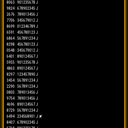
8063 : 901235678 J
9824 : 678902345 J
2676 : 789013456 J
7706 : 345679012 J
8699 : 012346789 J
6591 : 456780123 J
6864 : 567891234 J
8298 : 456780123 J
0548 : 345679012 J
6401 : 890124567 J
5955 : 901235678 J
4863 : 890124567 J
8297 : 123457890 J
3454 : 567891234 J
2290 : 567891234 J
0805 : 789013456 J
9754 : 789013456 J
4696 : 890124567 J
8729 : 567891234 J
6494 : 234568901 J ✘
8407 : 678902345 J