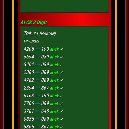
9893
=>
45678902
bbfs-ck
✓
5382
=>
68901245
bbfs
✓
7683
=>
01234568
bbfs-ck
✓
2429
=>
13456790
bbfs
✓
5206
=>
56789013
bbfs-ck
✓
5214
=>
46789023
bbfs
✓
AI CK 3 Digit
8652
=>
12345679
bbfs-ck
✓
1092
=>
13456790
bbfs
✓
5164
=>
90123457
Trek #1
bbfs-ck
✓
[HARIAN]
1546
=>
24567801
bbfs
✓
5302
=>
45678902
bbfs-ck
✓
E3 - JKE3
0916
=>
68901245
bbfs
✓
7985
=>
23456780
4205
=>
190
bbfs-ck
✓
ai-ck
✓
9204
=>
13456790
bbfs
✓
9408
=>
67890124
5694
=>
089
bbfs-ck
✓
ai-ck
✓
9057
=>
57890134
bbfs
✓
4205
=>
45678902
3402
=>
089
bbfs-ck
✓
ai-ck
✓
7801
=>
46789023
bbfs
✓
5694
=>
01234568
2380
=>
089
bbfs-ck
✓
ai-ck
✓
8587
=>
02345689
bbfs
✓
3402
=>
34567891
4782
=>
089
bbfs-ck
✓
ai-ck
✓
9135
=>
13456790
bbfs
✓
2380
=>
56789013
2394
=>
867
bbfs-ck
✓
ai-ck
✓
7037
=>
46789023
bbfs
✓
4782
=>
12345679
6163
=>
190
bbfs-ck
✓
ai-ck
✓
2448
=>
68901245
bbfs
✓
2394
=>
01234568
7706
=>
089
bbfs-ck
✓
ai-ck
✓
6199
=>
24567801
bbfs
?
6163
=>
90123457
3781
=>
645
bbfs-ck
✓
ai-ck
✓
============
7706
=>
56789013
0856
=>
089
bbfs-ck
✓
ai-ck
✓
34 putaran | patah 0x
3781
=>
23456780
8866
=>
867
bbfs-ck
✓
ai-ck
✓