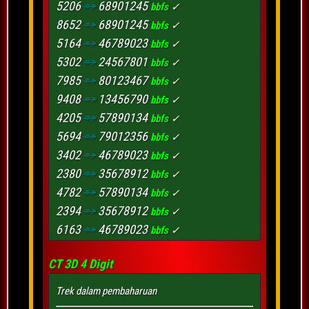
1092
=>
23456891
bbfs-ck
✓
5206
=>
68901245
bbfs
✓
1546
=>
01234679
bbfs-ck
✓
8652
=>
68901245
bbfs
✓
0916
=>
89012457
bbfs-ck
✓
5164
=>
46789023
bbfs
✓
9204
=>
67890235
bbfs-ck
✓
5302
=>
24567801
bbfs
✓
9057
=>
45678013
bbfs-ck
✓
7985
=>
80123467
bbfs
✓
7801
=>
12345780
bbfs-ck
✓
9408
=>
13456790
bbfs
✓
8587
=>
01234679
bbfs-ck
✓
4205
=>
57890134
bbfs
✓
9135
=>
01234679
bbfs-ck
✓
5694
=>
79012356
bbfs
✓
7037
=>
12345780
bbfs-ck
✓
3402
=>
46789023
bbfs
✓
2448
=>
34567902
bbfs-ck
x
2380
=>
35678912
bbfs
✓
6199
=>
23456891
bbfs-ck
?
4782
=>
57890134
bbfs
✓
============
2394
=>
35678912
bbfs
✓
34 putaran | patah 1x
6163
=>
46789023
bbfs
✓
7706
=>
91234578
bbfs
✓
Trek #2
[HARIAN]
CT 3D 4 Digit
3781
=>
24567801
bbfs
✓
C9 ix + K8 ml = ty n1
0856
=>
35678912
bbfs
✓
Trek dalam pembaharuan
3782
=>
67890124
bbfs-ck
✓
8866
=>
68901245
bbfs
✓