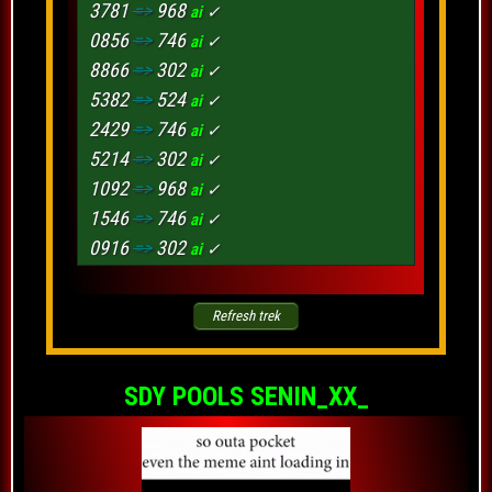
============
2394
=>
02345679
3781
=>
968
bbfs
✓
ai
✓
Trek #2
[HARIAN]
34 putaran | patah 1x
6163
=>
35678902
0856
=>
746
bbfs
✓
ai
✓
C10 - E5 ix = ml
7706
=>
46789013
8866
=>
302
bbfs
✓
ai
✓
Trek #3
4205
=>
593
[HARIAN]
ai-ck
✓
3781
=>
91234568
5382
=>
524
bbfs
✓
ai
✓
5694
=>
048
C3 mb + JKE2 = ml
ai-ck
✓
0856
=>
68901235
2429
=>
746
bbfs
✓
ai
✓
2013
=>
23456780
3402
=>
937
bbfs-ck
✓
ai-ck
✓
8866
=>
91234568
5214
=>
302
bbfs
✓
ai
✓
1484
=>
56789013
2380
=>
048
bbfs-ck
✓
ai-ck
✓
5382
=>
68901235
1092
=>
968
bbfs
✓
ai
✓
9890
=>
56789013
4782
=>
937
bbfs-ck
✓
ai-ck
✓
2429
=>
13456780
1546
=>
746
bbfs
✓
ai
✓
4139
=>
23456780
2394
=>
371
bbfs-ck
✓
ai-ck
✓
5214
=>
68901235
0916
=>
302
bbfs
✓
ai
✓
0376
=>
89012346
6163
=>
715
bbfs-ck
✓
ai-ck
✓
1092
=>
79012346
9204
=>
635
bbfs
✓
ai
✓
6934
=>
56789013
7706
=>
715
bbfs-ck
✓
ai-ck
✓
1546
=>
68901235
9057
=>
180
bbfs
✓
ai
✓
9606
=>
45678902
Refresh trek
3781
=>
826
bbfs-ck
✓
ai-ck
✓
0916
=>
46789013
7801
=>
857
bbfs
✓
ai
✓
7628
=>
67890124
0856
=>
482
bbfs-ck
✓
ai-ck
✓
9204
=>
02345679
8587
=>
524
bbfs
✓
ai
✓
3782
=>
89012346
8866
=>
593
bbfs-ck
✓
ai-ck
✓
SDY POOLS SENIN_XX_
9057
=>
13456780
9135
=>
291
bbfs
✓
ai
x
9893
=>
89012346
5382
=>
826
bbfs-ck
✓
ai-ck
✓
7801
=>
13456780
7037
=>
180
bbfs
✓
ai
✓
7683
=>
78901235
2429
=>
826
bbfs-ck
✓
ai-ck
✓
8587
=>
35678902
2448
=>
968
bbfs
✓
ai
✓
5206
=>
56789013
5214
=>
937
bbfs-ck
✓
ai-ck
✓
9135
=>
46789013
6199
=>
524
bbfs
✓
ai
?