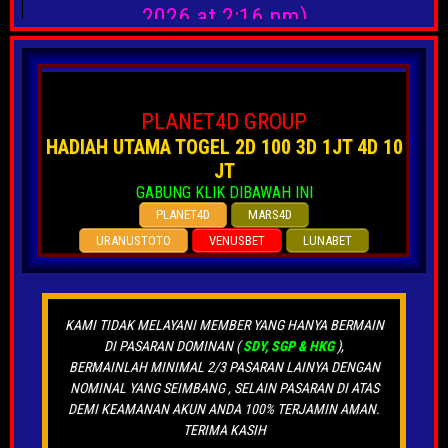
2026 at 2:16 pm)
Prediksi Jitu
on
Hongkong
rabu
ANGKA OFF KEPALA SDY
PLANET4D GROUP
POOL KAMIS 5706 : 94 OFF K
HADIAH UTAMA TOGEL 2D 100 3D 1JT 4D 10
JT
1715 : 16 OFF K 0495 : 94 OFF K 9689 :
GABUNG KLIK DIBAWAH INI
27 OFF K 5265 : 27 OFF K 7916 :...
PLANET4D
MARS4D
URANUSTOTO
VENUSBET
LUNABET
(Agustus 5, 2026 at 2:15 pm)
Badut Jitu
on
Hongkong rabu
KAMI TIDAK MELAYANI MEMBER YANG HANYA BERMAIN
KEPALA HK POOL RABU 5537 :
DI PASARAN DOMINAN (
SDY, SGP & HKG
),
BERMAINLAH MINIMAL 2/3 PASARAN LAINYA DENGAN
45680123 K 6253 : 56791234
NOMINAL YANG SEIMBANG , SELAIN PASARAN DI ATAS
K 9815 : 78913456 K 3372 : 67802345 K
DEMI KEAMANAN AKUN ANDA 100% TERJAMIN AMAN.
TERIMA KASIH