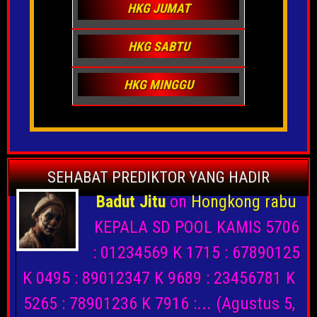
HKG JUMAT
HKG SABTU
HKG MINGGU
SEHABAT PREDIKTOR YANG HADIR
Badut Jitu
on
Hongkong rabu
KEPALA SD POOL KAMIS 5706
: 01234569 K 1715 : 67890125
K 0495 : 89012347 K 9689 : 23456781 K
5265 : 78901236 K 7916 :...
(Agustus 5,