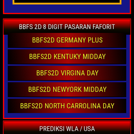
0365 : 01246789 K 9907 :...
(Agustus 5,
2026 at 11:18 am)
BBFS 2D 8 DIGIT PASARAN FAFORIT
Prediksi Jitu
on
Hongkong
rabu
ANGKA OFF KEPALA HK
BBFS2D GERMANY PLUS
POOL RABU 5537 : 73 OFF K
BBFS2D KENTUKY MIDDAY
6253 : 95 OFF K 9815 : 51 OFF K 3372 :
51 OFF K 0365 : 73 OFF K 9907 : 28...
BBFS2D VIRGINA DAY
(Agustus 5, 2026 at 11:13 am)
BBFS2D NEWYORK MIDDAY
Romansa73
on
Hongkong rabu
BBFS2D NORTH CARROLINA DAY
AI BESAR KECIL 2D HK RABU
0109 = BESAR ️ 7895 = BESAR ️
PREDIKSI WLA / USA
2066 = KECIL ️ 8172 = BESAR ️ 4679 =