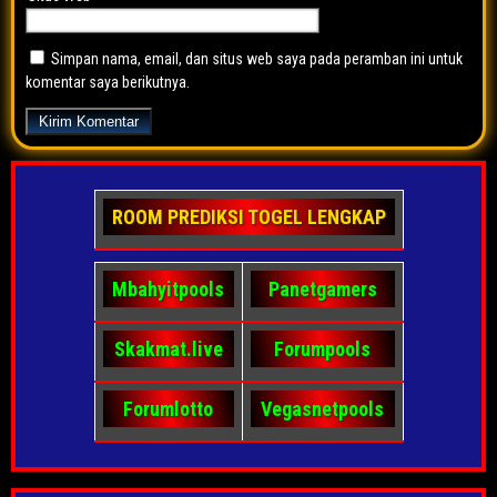
Simpan nama, email, dan situs web saya pada peramban ini untuk
komentar saya berikutnya.
ROOM PREDIKSI TOGEL LENGKAP
Mbahyitpools
Panetgamers
Skakmat.live
Forumpools
Forumlotto
Vegasnetpools