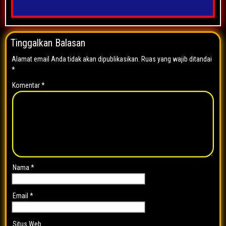
Tinggalkan Balasan
Alamat email Anda tidak akan dipublikasikan.
Ruas yang wajib ditandai
*
Komentar
*
Nama
*
Email
*
Situs Web