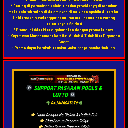
* Betting di permainan selain slot dan provider yg di tentukan
maka seluruh saldo di dalam akan di tarik dan apabila di ketahui
Hold freespin melanggar peraturan atau permainan curang
sejenisnya = Saldo 0
* Promo ini tidak bisa digabungkan dengan promo lainnya.
* Keputusan Management Bersifat Mutlak & Tidak Bisa Diganggu
Gugat.
* Promo dapat berubah sewaktu-waktu tanpa pemberitahuan.
SUPPORT PASARAN POOLS &
LOTTO
RAJANAGAT0T0
.
Hadir Dengan No Diskon & Hadiah Full
Bbfs Semua Pasaran 7digit
Poltar Semua Pasaran 6digit