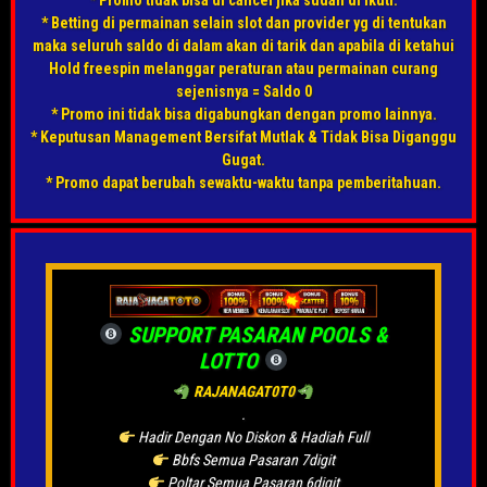
* Betting di permainan selain slot dan provider yg di tentukan
maka seluruh saldo di dalam akan di tarik dan apabila di ketahui
Hold freespin melanggar peraturan atau permainan curang
sejenisnya = Saldo 0
* Promo ini tidak bisa digabungkan dengan promo lainnya.
* Keputusan Management Bersifat Mutlak & Tidak Bisa Diganggu
Gugat.
* Promo dapat berubah sewaktu-waktu tanpa pemberitahuan.
SUPPORT PASARAN POOLS &
LOTTO
RAJANAGAT0T0
.
Hadir Dengan No Diskon & Hadiah Full
Bbfs Semua Pasaran 7digit
Poltar Semua Pasaran 6digit