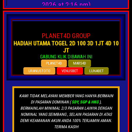
2026 at 2:16 pm)
Prediksi Jitu
on
Hongkong
rabu
ANGKA OFF KEPALA SDY
PLANET4D GROUP
POOL KAMIS 5706 : 94 OFF K
HADIAH UTAMA TOGEL 2D 100 3D 1JT 4D 10
JT
1715 : 16 OFF K 0495 : 94 OFF K 9689 :
GABUNG KLIK DIBAWAH INI
27 OFF K 5265 : 27 OFF K 7916 :...
PLANET4D
MARS4D
URANUSTOTO
VENUSBET
LUNABET
(Agustus 5, 2026 at 2:15 pm)
Badut Jitu
on
Hongkong rabu
KAMI TIDAK MELAYANI MEMBER YANG HANYA BERMAIN
KEPALA HK POOL RABU 5537 :
DI PASARAN DOMINAN (
SDY, SGP & HKG
),
BERMAINLAH MINIMAL 2/3 PASARAN LAINYA DENGAN
45680123 K 6253 : 56791234
NOMINAL YANG SEIMBANG , SELAIN PASARAN DI ATAS
K 9815 : 78913456 K 3372 : 67802345 K
DEMI KEAMANAN AKUN ANDA 100% TERJAMIN AMAN.
TERIMA KASIH