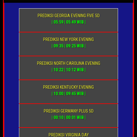
BESAR ️ 0188 = BESAR ️ 6358...
(Agustus
PREDIKSI GEORGIA EVENING FIVE 5D
5, 2026 at 11:03 am)
| 05:59 | 05:49 WIB |
Bunga Prediction
on
PREDIKSI NEW YORK EVENING
Hongkong rabu
AI BESAR
| 09:35 | 09:25 WIB |
KECIL 2D HK POOL RABU 0109
PREDIKSI NORTH CAROLINA EVENING
: BESAR ️ 7895 : BESAR ️ 2066 : BESAR ️
| 10:22 | 10:12 WIB |
8172 : BESAR ️ 4679 : BESAR ️ 0188 :
BESAR...
(Agustus 5, 2026 at 11:02 am)
PREDIKSI KENTUCKY EVENING
| 10:00 | 09:45 WIB |
Kisentana
on
Hongkong rabu
PREDIKSI GERMANY PLUS 5D
ANGKA CT HK POOL RABU
| 00:10 | 00:01 WIB |
3860 : 8970146 CT 6839 :
PREDIKSI VIRGINIA DAY