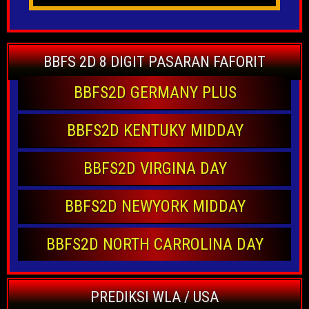
0365 : 01246789 K 9907 :...
(Agustus 5,
2026 at 11:18 am)
BBFS 2D 8 DIGIT PASARAN FAFORIT
Prediksi Jitu
on
Hongkong
rabu
ANGKA OFF KEPALA HK
BBFS2D GERMANY PLUS
POOL RABU 5537 : 73 OFF K
BBFS2D KENTUKY MIDDAY
6253 : 95 OFF K 9815 : 51 OFF K 3372 :
51 OFF K 0365 : 73 OFF K 9907 : 28...
BBFS2D VIRGINA DAY
(Agustus 5, 2026 at 11:13 am)
BBFS2D NEWYORK MIDDAY
Romansa73
on
Hongkong rabu
BBFS2D NORTH CARROLINA DAY
AI BESAR KECIL 2D HK RABU
0109 = BESAR ️ 7895 = BESAR ️
PREDIKSI WLA / USA
2066 = KECIL ️ 8172 = BESAR ️ 4679 =