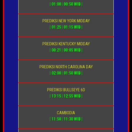
1203479 CT 7097 : 1203479 CT 2996 :
| 01:00 | 00:50 WIB |
4536702 CT 2914 : 1203479 CT 6220 :...
(Agustus 5, 2026 at 10:53 am)
PREDIKSI NEW YORK MIDDAY
| 01:25 | 01:15 WIB |
Prediksi Jitu
on
Hongkong
PREDIKSI KENTUCKY MIDDAY
selasa
ANGKA OFF KEPALA
| 00:21 | 00:05 WIB |
HK POOL SELASA 1521 : 95
PREDIKSI NORTH CAROLINA DAY
OFF K 5537 : 73 OFF K 6253 : 95 OFF K
| 02:00 | 01:50 WIB |
9815 : 51 OFF K 3372 : 51 OFF K 0365 :...
(Agustus 4, 2026 at 5:46 pm)
PREDIKSI BULLSEYE 6D
| 13:15 | 12:55 WIB |
Romansa73
on
Hongkong
CAMBODIA
selasa
AI BESAR KECIL 2D HK
| 11:50 | 11:30 WIB |
SELASA 9978 = BESAR ️ 0109 =