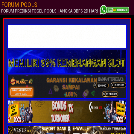
FORUM POOLS
FORUM PREDIKSI TOGEL POOLS | ANGKA BBFS 2D HARI INI